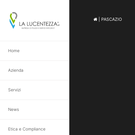
|
PASCAZIO
Skip
Home
to
main
content
Azienda
Servizi
News
Etica e Compliance