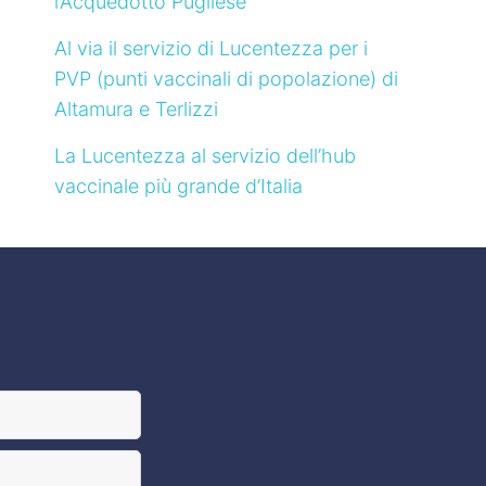
l’Acquedotto Pugliese
Al via il servizio di Lucentezza per i
PVP (punti vaccinali di popolazione) di
Altamura e Terlizzi
La Lucentezza al servizio dell’hub
vaccinale più grande d’Italia