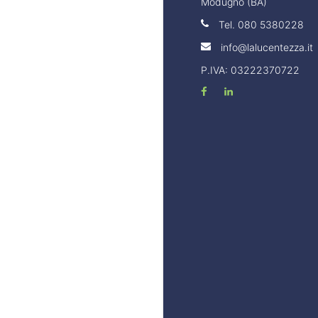
Modugno (BA)
Tel.
080 5380228
info@lalucentezza.it
P.IVA: 03222370722