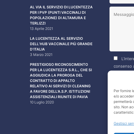
AL VIA IL SERVIZIO DI LUCENTEZZA
PER I PVP (PUNTI VACCINALI DI
POPOLAZIONE) DI ALTAMURA E
TERLIZZI
13 Aprile 2021
LA LUCENTEZZA AL SERVIZIO
DELL’HUB VACCINALE PIÙ GRANDE
D’ITALIA
3 Marzo 2021
L’inter
PRESTIGIOSO RICONOSCIMENTO
consenso a
PER LA LUCENTEZZA S.R.L., CHE SI
propri dati
AGGIUDICA LA PROROGA DEL
CONTRATTO DI APPALTO
specificati
RELATIVO AI SERVIZI DI CLEANING
Per fornire 
A FAVORE DELL’A.S.P. ISTITUZIONI
e/o accedere
ASSISTENZIALI RIUNITE DI PAVIA
permetterà d
10 Luglio 2020
sito. Non ac
caratteristic
Gestisci ser