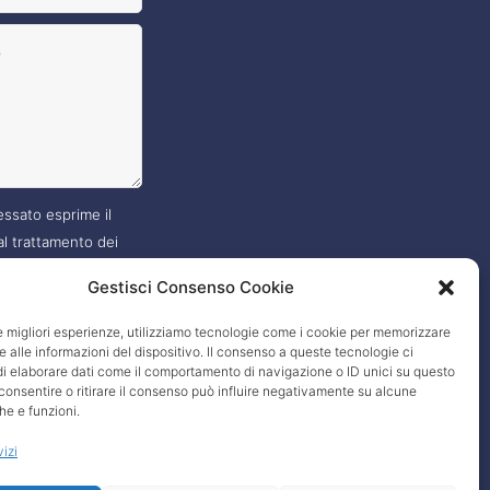
essato esprime il
l trattamento dei
, nei modi e termini
Gestisci Consenso Cookie
 nella
privacy policy
?
le migliori esperienze, utilizziamo tecnologie come i cookie per memorizzare
 alle informazioni del dispositivo. Il consenso a queste tecnologie ci
i elaborare dati come il comportamento di navigazione o ID unici su questo
consentire o ritirare il consenso può influire negativamente su alcune
he e funzioni.
vizi