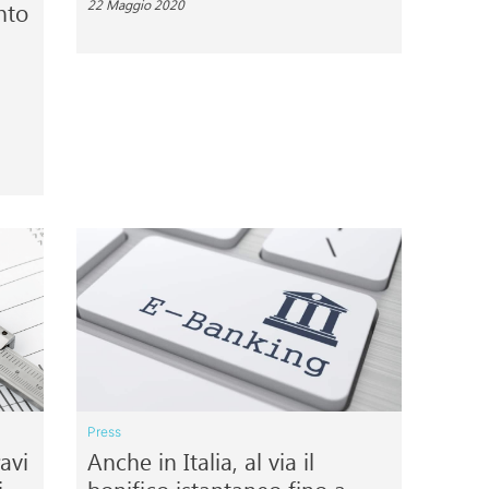
nto
22 Maggio 2020
Press
avi
Anche in Italia, al via il