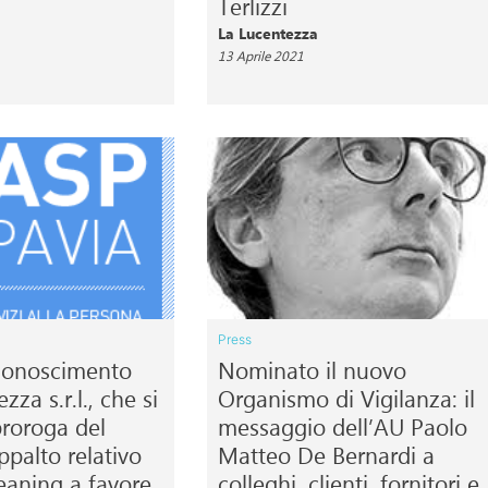
Terlizzi
La Lucentezza
13 Aprile 2021
Press
iconoscimento
Nominato il nuovo
za s.r.l., che si
Organismo di Vigilanza: il
proroga del
messaggio dell’AU Paolo
ppalto relativo
Matteo De Bernardi a
cleaning a favore
colleghi, clienti, fornitori e