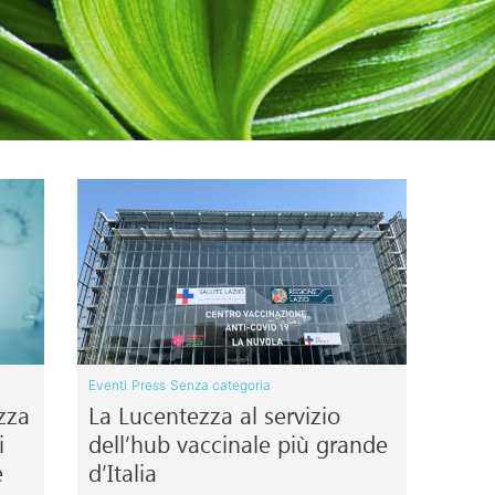
Eventi
Press
Senza categoria
ezza
La Lucentezza al servizio
i
dell’hub vaccinale più grande
e
d’Italia