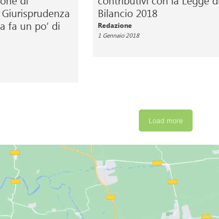
one di
contributivi con la Legge d
 Giurisprudenza
Bilancio 2018
a fa un po’ di
Redazione
1 Gennaio 2018
Load more