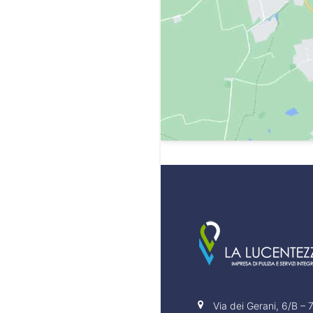
Via dei Gerani, 6/B –