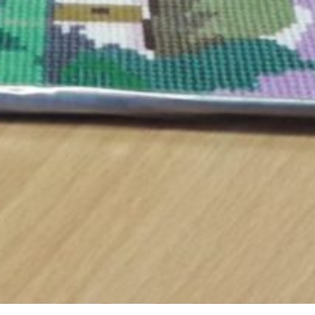
l’Acquedotto Pugliese
Al via il servizio di Lucentezza per i
PVP (punti vaccinali di popolazione) di
Altamura e Terlizzi
La Lucentezza al servizio dell’hub
vaccinale più grande d’Italia