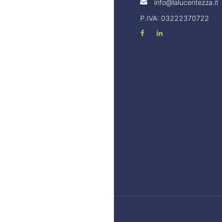
info@lalucentezza.it
P.IVA: 03222370722