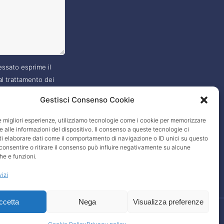
essato esprime il
l trattamento dei
, nei modi e termini
Gestisci Consenso Cookie
 nella
privacy policy
?
le migliori esperienze, utilizziamo tecnologie come i cookie per memorizzare
 alle informazioni del dispositivo. Il consenso a queste tecnologie ci
i elaborare dati come il comportamento di navigazione o ID unici su questo
consentire o ritirare il consenso può influire negativamente su alcune
he e funzioni.
vizi
ccetta
Nega
Visualizza preferenze
ivacy policy
|
Informativa clienti