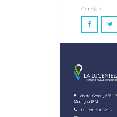
Condividi
Via dei Gerani, 6/B –
Modugno (BA)
Tel.
080 5380228