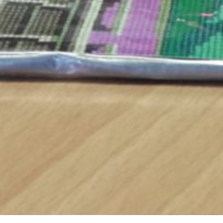
ata di mesi 12, ha per oggetto il servizio di pulizia del
Interprovinciale di Fabbricazione Digitale, di nuova
ella Zona Artigianale del Comune di Bitonto, che ospiterà il
ecnico di Bari e del soggetto gestore, FabLab.
ne di cinque livelli più aree esterne pertinenziali, per un
0 mq. il FabLab PoliBa sarà punto di riferimento per l’intera
 metropolitana sui temi dell’avanzamento tecnologico
i settori della formazione e della ricerca, rivolgendosi al
 dell’università e dell’impresa.
ta di attrezzature all’avanguardia per la fabbricazione
 a controllo numerico, taglio laser, robotica, stampanti per
a anche di grandi dimensioni) e di spazi per il coworking,
on.