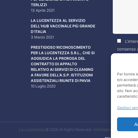
TERLIZZI
13 Aprile 2021
LA LUCENTEZZA AL SERVIZIO
DELL’HUB VACCINALE PIÙ GRANDE
D’ITALIA
3 Marzo 2021
L’inter
PRESTIGIOSO RICONOSCIMENTO
consenso a
PER LA LUCENTEZZA S.R.L., CHE SI
propri dati
AGGIUDICA LA PROROGA DEL
CONTRATTO DI APPALTO
specificati
RELATIVO AI SERVIZI DI CLEANING
Per fornire 
A FAVORE DELL’A.S.P. ISTITUZIONI
e/o accedere
ASSISTENZIALI RIUNITE DI PAVIA
permetterà d
10 Luglio 2020
sito. Non ac
caratteristic
Gestisci ser
A
La Lucentezza
© 2026 All Rights Reserved.
Informativa sui cookie
|
Pr