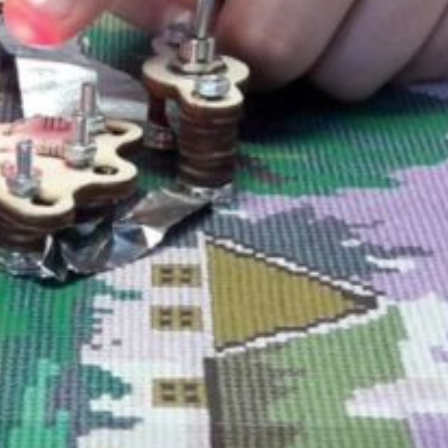
SEARCH
Search
for:
LEGGI ALTRE NEWS
La Lucentezza srl a lavoro per il più
grande acquedotto d’Europa,