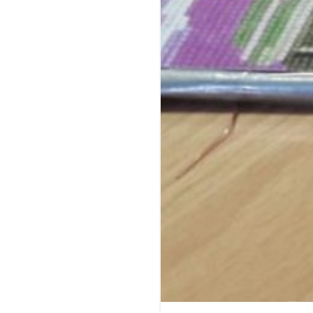
L’appalto, della dur
Centro Tecnologico 
costruzione, sito n
personale del Polit
L’immobile si compo
totale di circa 3.60
comunità dell’area
interdisciplinare ne
mondo della scuola,
La struttura è dota
digitale (pantografi
manifattura additiv
meeting e conventi