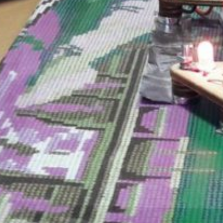
o Tecnologico di Bitonto
en innovation, affidato a
tezza, sta per aprire i
 nel territorio pugliese, dopo i comuni di Binetto, Bitetto,
i: La Lucentezza è vincitrice dell’affidamento del servizio
obile comunale adibito a Centro Tecnologico per la
ale, il “FabLab Poliba” di Bitonto, la cui inaugurazione è
 21 aprile.