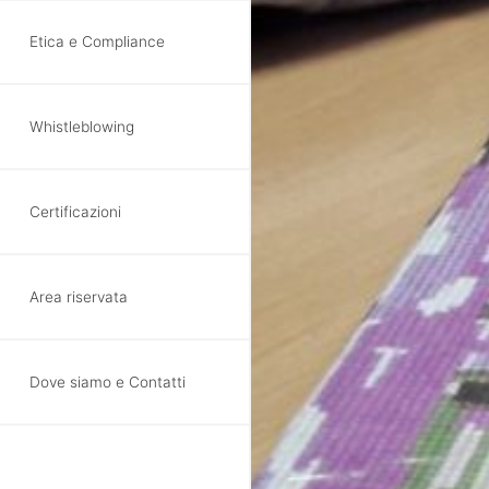
Etica e Compliance
Whistleblowing
Il Centr
per l’op
Certificazioni
La Lucen
battenti
Area riservata
Sempre più presenti
Dove siamo e Contatti
Acquaviva e Terlizz
di pulizia dell’imm
Fabbricazione Digit
prevista il prossimo