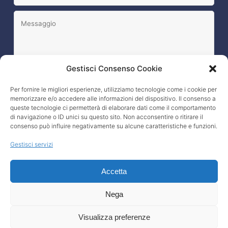
Gestisci Consenso Cookie
Per fornire le migliori esperienze, utilizziamo tecnologie come i cookie per
memorizzare e/o accedere alle informazioni del dispositivo. Il consenso a
L’interessato esprime il consenso al trattamento dei
queste tecnologie ci permetterà di elaborare dati come il comportamento
propri dati, nei modi e termini specificati nella
privacy policy
?
di navigazione o ID unici su questo sito. Non acconsentire o ritirare il
consenso può influire negativamente su alcune caratteristiche e funzioni.
Gestisci servizi
Accetta
Nega
La Lucentezza
© 2026 All Rights Reserved.
Informativa sui
Visualizza preferenze
cookie
|
Privacy policy
|
Informativa clienti