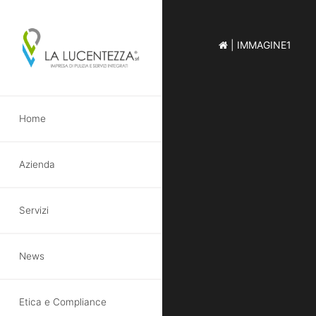
|
IMMAGINE1
Skip
Home
to
main
content
Azienda
Servizi
News
Etica e Compliance