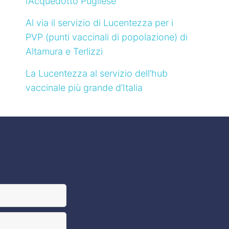
l’Acquedotto Pugliese
Al via il servizio di Lucentezza per i
PVP (punti vaccinali di popolazione) di
Altamura e Terlizzi
La Lucentezza al servizio dell’hub
vaccinale più grande d’Italia