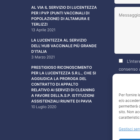
AL VIA IL SERVIZIO DI LUCENTEZZA
PER I PVP (PUNTI VACCINALI DI
POPOLAZIONE) DI ALTAMURA E
TERLIZZI
13 Aprile 2021
LA LUCENTEZZA AL SERVIZIO
DELL’HUB VACCINALE PIÙ GRANDE
D’ITALIA
3 Marzo 2021
L’inter
PRESTIGIOSO RICONOSCIMENTO
consenso a
PER LA LUCENTEZZA S.R.L., CHE SI
propri dati
AGGIUDICA LA PROROGA DEL
CONTRATTO DI APPALTO
specificati
RELATIVO AI SERVIZI DI CLEANING
Per fornire 
A FAVORE DELL’A.S.P. ISTITUZIONI
e/o accedere
ASSISTENZIALI RIUNITE DI PAVIA
permetterà d
10 Luglio 2020
sito. Non ac
caratteristic
Gestisci ser