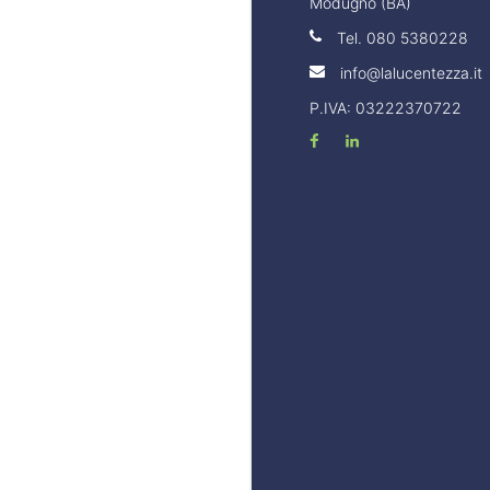
Modugno (BA)
Tel.
080 5380228
info@lalucentezza.it
P.IVA: 03222370722