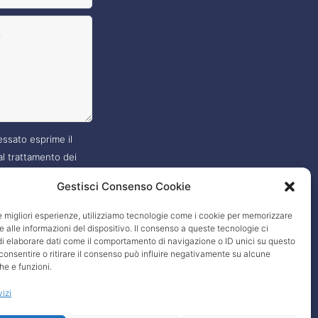
essato esprime il
l trattamento dei
, nei modi e termini
Gestisci Consenso Cookie
 nella
privacy policy
?
le migliori esperienze, utilizziamo tecnologie come i cookie per memorizzare
 alle informazioni del dispositivo. Il consenso a queste tecnologie ci
i elaborare dati come il comportamento di navigazione o ID unici su questo
consentire o ritirare il consenso può influire negativamente su alcune
he e funzioni.
vizi