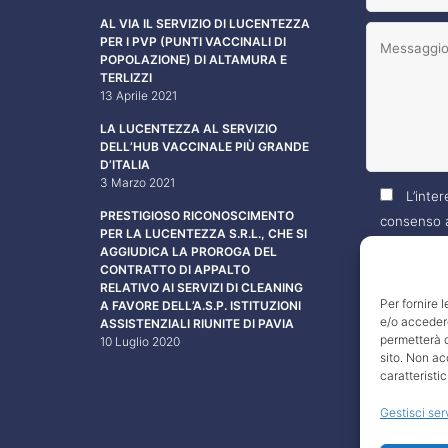
AL VIA IL SERVIZIO DI LUCENTEZZA
PER I PVP (PUNTI VACCINALI DI
POPOLAZIONE) DI ALTAMURA E
TERLIZZI
13 Aprile 2021
LA LUCENTEZZA AL SERVIZIO
DELL’HUB VACCINALE PIÙ GRANDE
D’ITALIA
3 Marzo 2021
L’inter
PRESTIGIOSO RICONOSCIMENTO
consenso a
PER LA LUCENTEZZA S.R.L., CHE SI
propri dati
AGGIUDICA LA PROROGA DEL
CONTRATTO DI APPALTO
specificati
RELATIVO AI SERVIZI DI CLEANING
Per fornire 
A FAVORE DELL’A.S.P. ISTITUZIONI
e/o accedere
ASSISTENZIALI RIUNITE DI PAVIA
permetterà d
10 Luglio 2020
sito. Non ac
caratteristic
Gestisci ser