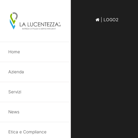
|
LOGO2
Skip
Home
to
main
content
Azienda
Servizi
News
Etica e Compliance