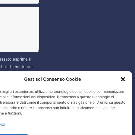
essato esprime il
l trattamento dei
, nei modi e termini
Gestisci Consenso Cookie
 nella
privacy policy
?
le migliori esperienze, utilizziamo tecnologie come i cookie per memorizzare
 alle informazioni del dispositivo. Il consenso a queste tecnologie ci
i elaborare dati come il comportamento di navigazione o ID unici su questo
consentire o ritirare il consenso può influire negativamente su alcune
he e funzioni.
vizi