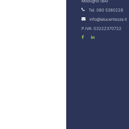
Modugno (BA)
Tel.
080 5380228
info@lalucentezza.it
P.IVA: 03222370722