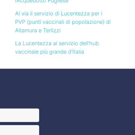
l’Acquedotto Pugliese
Al via il servizio di Lucentezza per i
PVP (punti vaccinali di popolazione) di
Altamura e Terlizzi
La Lucentezza al servizio dell’hub
vaccinale più grande d’Italia